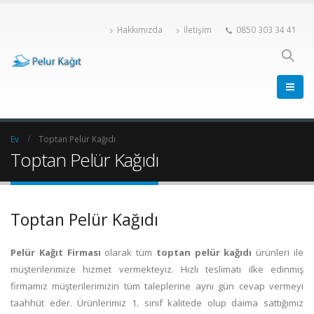
Hakkımızda
İletişim
0850 303 34 41
Ev
Toptan Pelür Kağıdı
Toptan Pelür Kağıdı
Toptan Pelür Kağıdı
Pelür Kağıt Firması
olarak tüm
toptan
pelür kağıdı
ürünleri ile
müşterilerimize hizmet vermekteyiz. Hızlı teslimatı ilke edinmiş
firmamız müşterilerimizin tüm taleplerine aynı gün cevap vermeyi
taahhüt eder. Ürünlerimiz 1. sınıf kalitede olup daima sattığımız