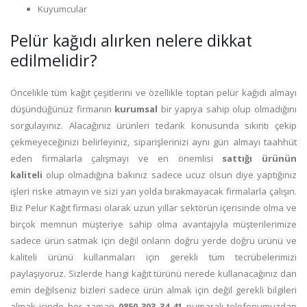
Kuyumcular
Pelür kağıdı alırken nelere dikkat
edilmelidir?
Öncelikle tüm kağıt çeşitlerini ve özellikle toptan pelür kağıdı almayı
düşündüğünüz firmanın
kurumsal
bir yapıya sahip olup olmadığını
sorgulayınız. Alacağınız ürünleri tedarik konusunda sıkıntı çekip
çekmeyeceğinizi belirleyiniz, siparişlerinizi aynı gün almayı taahhüt
eden firmalarla çalışmayı ve en önemlisi
sattığı ürünün
kaliteli
olup olmadığına bakınız sadece ucuz olsun diye yaptığınız
işleri riske atmayın ve sizi yarı yolda bırakmayacak firmalarla çalışın.
Biz Pelur Kağıt firması olarak uzun yıllar sektörün içerisinde olma ve
birçok memnun müşteriye sahip olma avantajıyla müşterilerimize
sadece ürün satmak için değil onların doğru yerde doğru ürünü ve
kaliteli ürünü kullanmaları için gerekli tüm tecrübelerimizi
paylaşıyoruz. Sizlerde hangi kağıt türünü nerede kullanacağınız dan
emin değilseniz bizleri sadece ürün almak için değil gerekli bilgileri
almak içinde her zaman
0850 303 34 41
numaralı telefonumuzdan