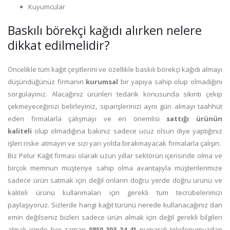
Kuyumcular
Baskılı börekçi kağıdı alırken nelere
dikkat edilmelidir?
Öncelikle tüm kağıt çeşitlerini ve özellikle baskılı börekçi kağıdı almayı
düşündüğünüz firmanın
kurumsal
bir yapıya sahip olup olmadığını
sorgulayınız. Alacağınız ürünleri tedarik konusunda sıkıntı çekip
çekmeyeceğinizi belirleyiniz, siparişlerinizi aynı gün almayı taahhüt
eden firmalarla çalışmayı ve en önemlisi
sattığı ürünün
kaliteli
olup olmadığına bakınız sadece ucuz olsun diye yaptığınız
işleri riske atmayın ve sizi yarı yolda bırakmayacak firmalarla çalışın.
Biz Pelur Kağıt firması olarak uzun yıllar sektörün içerisinde olma ve
birçok memnun müşteriye sahip olma avantajıyla müşterilerimize
sadece ürün satmak için değil onların doğru yerde doğru ürünü ve
kaliteli ürünü kullanmaları için gerekli tüm tecrübelerimizi
paylaşıyoruz. Sizlerde hangi kağıt türünü nerede kullanacağınız dan
emin değilseniz bizleri sadece ürün almak için değil gerekli bilgileri
almak içinde her zaman
0850 303 34 41
numaralı telefonumuzdan