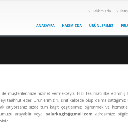
Hakkımızda
İleti
ANASAYFA
HAKIMIZDA
ÜRÜNLERIMIZ
PEL
i ile müşterilerimize hizmet vermekteyiz. Hızlı teslimatı ilke edinmiş
yi taahhüt eder. Ürünlerimiz 1. sınıf kalitede olup daima sattığımız 
ışmak istiyorsanız sizde tüm kağıt çeşitlerimizi öğrenmek ve hizmetl
umuzu arayabilir veya
pelurkagit@gmail.com
adresimize bilgile
siniz.