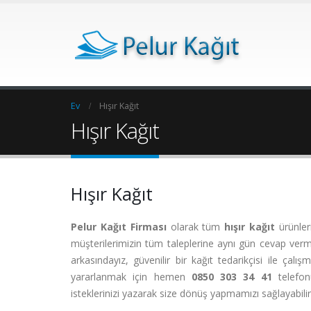
Ev
Hışır Kağıt
Hışır Kağıt
Hışır Kağıt
Pelur Kağıt Firması
olarak tüm
hışır kağıt
ürünler
müşterilerimizin tüm taleplerine aynı gün cevap verme
arkasındayız, güvenilir bir kağıt tedarikçisi ile çal
yararlanmak için hemen
0850 303 34 41
telefon
isteklerinizi yazarak size dönüş yapmamızı sağlayabilir