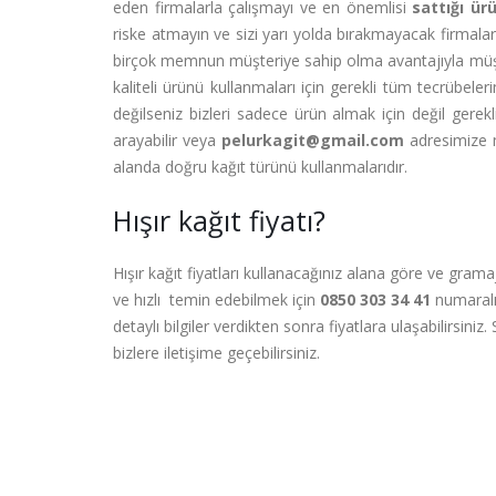
eden firmalarla çalışmayı ve en önemlisi
sattığı ür
riske atmayın ve sizi yarı yolda bırakmayacak firmalarl
birçok memnun müşteriye sahip olma avantajıyla müşt
kaliteli ürünü kullanmaları için gerekli tüm tecrübele
değilseniz bizleri sadece ürün almak için değil gerek
arayabilir veya
pelurkagit@gmail.com
adresimize m
alanda doğru kağıt türünü kullanmalarıdır.
Hışır kağıt fiyatı?
Hışır kağıt fiyatları kullanacağınız alana göre ve grama
ve hızlı temin edebilmek için
0850 303 34 41
numaralı 
detaylı bilgiler verdikten sonra fiyatlara ulaşabilirsin
bizlere iletişime geçebilirsiniz.