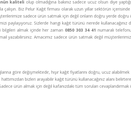
ünün kaliteli
olup olmadığına bakınız sadece ucuz olsun diye yaptığın
a çalışın. Biz Pelur Kağıt firması olarak uzun yıllar sektörün içerisind
erilerimize sadece ürün satmak için değil onların doğru yerde doğru
rimizi paylaşıyoruz. Sizlerde hangi kağıt türünü nerede kullanacağınız
li bilgileri almak içinde her zaman
0850 303 34 41
numaralı telefo
ail yazabilirsiniz. Amacımız sadece ürün satmak değil müşterilerimi
jlarına göre değişmektedir, hışır kağıt fiyatlarını doğru, ucuz alabilmek 
hattımızdan bizleri arayabilir kağıt türünü kullanacağınız alanı belirter
iz. Sadece ürün almak için değil kafanızdaki tüm soruları cevaplandırmak i