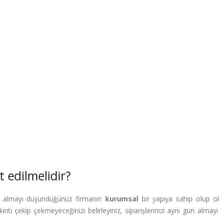
t edilmelidir?
ağıt almayı düşündüğünüz firmanın
kurumsal
bir yapıya sahip olup o
ıntı çekip çekmeyeceğinizi belirleyiniz, siparişlerinizi aynı gün almay