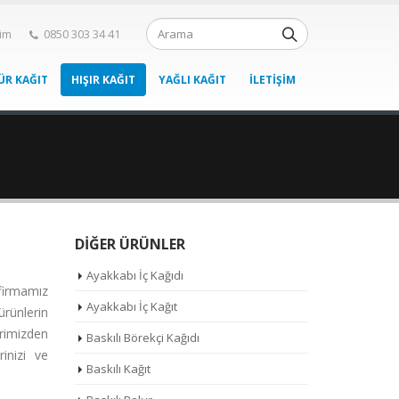
şim
0850 303 34 41
ÜR KAĞIT
HIŞIR KAĞIT
YAĞLI KAĞIT
İLETIŞIM
DIĞER ÜRÜNLER
Ayakkabı İç Kağıdı
 firmamız
Ayakkabı İç Kağıt
ürünlerin
erimizden
Baskılı Börekçi Kağıdı
rinizi ve
Baskılı Kağıt