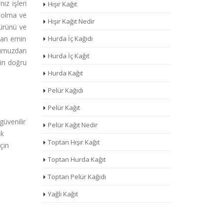
ız işleri
Hışır Kağıt
e olma ve
Hışır Kağıt Nedir
 ürünü ve
 dan emin
Hurda İç Kağıdı
numuzdan
Hurda İç Kağıt
zin doğru
Hurda Kağıt
Pelür Kağıdı
Pelür Kağıt
güvenilir
Pelür Kağıt Nedir
ek
Toptan Hışır Kağıt
çin
Toptan Hurda Kağıt
Toptan Pelür Kağıdı
Yağlı Kağıt