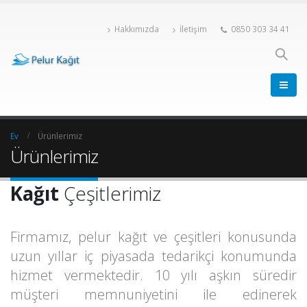
Hakkımızda
İletişim
0850 303 34 41
Ev
Ürünlerimiz
Ürünlerimiz
Kağıt
Çeşitlerimiz
Firmamız, pelur kağıt ve çeşitleri konusunda
uzun yıllar iç piyasada tedarikçi konumunda
hizmet vermektedir. 10 yılı aşkın süredir
müşteri memnuniyetini ile edinerek