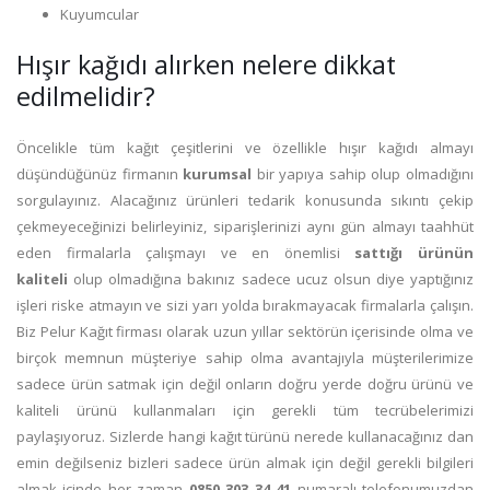
Kuyumcular
Hışır kağıdı alırken nelere dikkat
edilmelidir?
Öncelikle tüm kağıt çeşitlerini ve özellikle hışır kağıdı almayı
düşündüğünüz firmanın
kurumsal
bir yapıya sahip olup olmadığını
sorgulayınız. Alacağınız ürünleri tedarik konusunda sıkıntı çekip
çekmeyeceğinizi belirleyiniz, siparişlerinizi aynı gün almayı taahhüt
eden firmalarla çalışmayı ve en önemlisi
sattığı ürünün
kaliteli
olup olmadığına bakınız sadece ucuz olsun diye yaptığınız
işleri riske atmayın ve sizi yarı yolda bırakmayacak firmalarla çalışın.
Biz Pelur Kağıt firması olarak uzun yıllar sektörün içerisinde olma ve
birçok memnun müşteriye sahip olma avantajıyla müşterilerimize
sadece ürün satmak için değil onların doğru yerde doğru ürünü ve
kaliteli ürünü kullanmaları için gerekli tüm tecrübelerimizi
paylaşıyoruz. Sizlerde hangi kağıt türünü nerede kullanacağınız dan
emin değilseniz bizleri sadece ürün almak için değil gerekli bilgileri
almak içinde her zaman
0850 303 34 41
numaralı telefonumuzdan