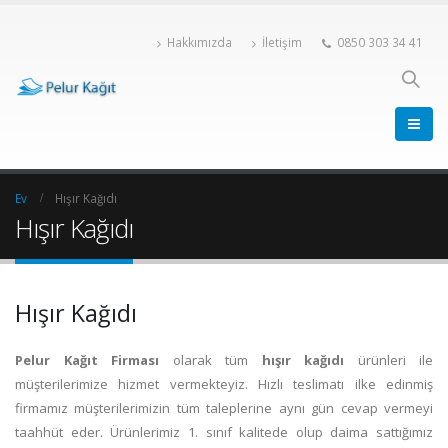
Hakkımızda
İletişim
0850 303 34 41
Ev
Hışır Kağıdı
Hışır Kağıdı
Hışır Kağıdı
Pelur Kağıt Firması
olarak tüm
hışır kağıdı
ürünleri ile
müşterilerimize hizmet vermekteyiz. Hızlı teslimatı ilke edinmiş
firmamız müşterilerimizin tüm taleplerine aynı gün cevap vermeyi
taahhüt eder. Ürünlerimiz 1. sınıf kalitede olup daima sattığımız