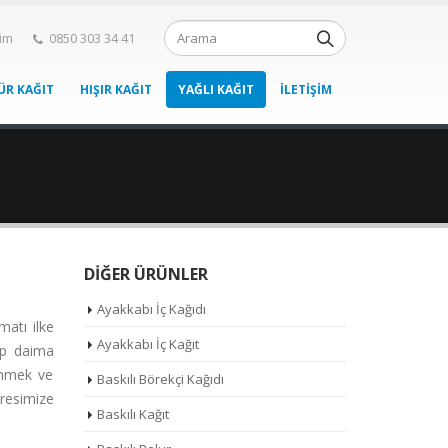
şim
0850 303 34 41
ÜR KAĞIT
HIŞIR KAĞIT
YAĞLI KAĞIT
İLETIŞIM
DIĞER ÜRÜNLER
Ayakkabı İç Kağıdı
matı ilke
Ayakkabı İç Kağıt
lup daima
renmek ve
Baskılı Börekçi Kağıdı
esimize
Baskılı Kağıt