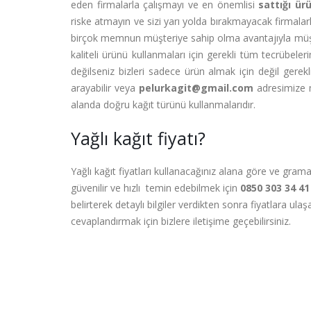
eden firmalarla çalışmayı ve en önemlisi
sattığı ür
riske atmayın ve sizi yarı yolda bırakmayacak firmalarl
birçok memnun müşteriye sahip olma avantajıyla müşt
kaliteli ürünü kullanmaları için gerekli tüm tecrübele
değilseniz bizleri sadece ürün almak için değil gerek
arayabilir veya
pelurkagit@gmail.com
adresimize m
alanda doğru kağıt türünü kullanmalarıdır.
Yağlı kağıt fiyatı?
Yağlı kağıt fiyatları kullanacağınız alana göre ve grama
güvenilir ve hızlı temin edebilmek için
0850 303 34 41
belirterek detaylı bilgiler verdikten sonra fiyatlara ula
cevaplandırmak için bizlere iletişime geçebilirsiniz.