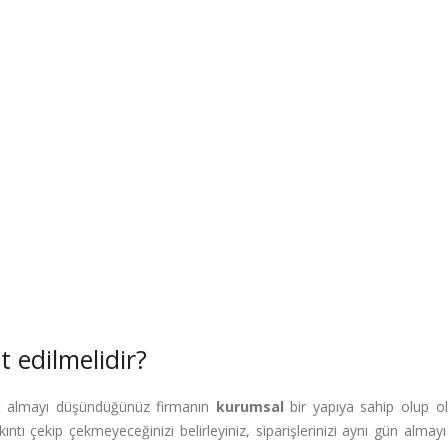
t edilmelidir?
ağıt almayı düşündüğünüz firmanın
kurumsal
bir yapıya sahip olup o
ıntı çekip çekmeyeceğinizi belirleyiniz, siparişlerinizi aynı gün almay