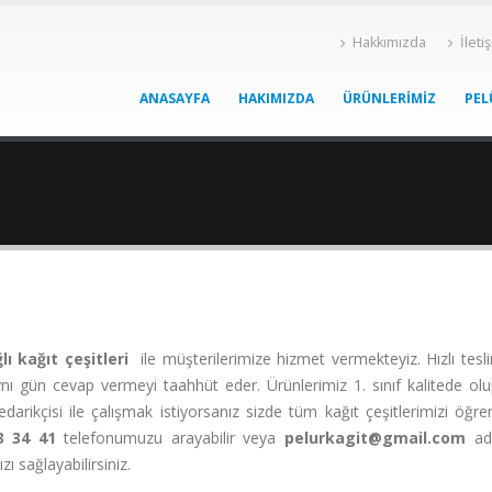
Hakkımızda
İleti
ANASAYFA
HAKIMIZDA
ÜRÜNLERIMIZ
PEL
ğlı kağıt çeşitleri
ile müşterilerimize hizmet vermekteyiz. Hızlı tesli
ynı gün cevap vermeyi taahhüt eder. Ürünlerimiz 1. sınıf kalitede o
 tedarikçisi ile çalışmak istiyorsanız sizde tüm kağıt çeşitlerimizi öğ
3 34 41
telefonumuzu arayabilir veya
pelurkagit@gmail.com
adr
ı sağlayabilirsiniz.