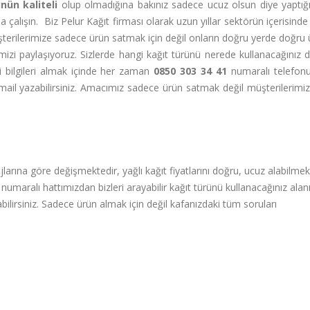
ünün kaliteli
olup olmadığına bakınız sadece ucuz olsun diye yaptığın
a çalışın. Biz Pelur Kağıt firması olarak uzun yıllar sektörün içerisind
erilerimize sadece ürün satmak için değil onların doğru yerde doğru
rimizi paylaşıyoruz. Sizlerde hangi kağıt türünü nerede kullanacağınız
li bilgileri almak içinde her zaman
0850 303 34 41
numaralı telefo
ail yazabilirsiniz. Amacımız sadece ürün satmak değil müşterilerimi
jlarına göre değişmektedir, yağlı kağıt fiyatlarını doğru, ucuz alabilmek
numaralı hattımızdan bizleri arayabilir kağıt türünü kullanacağınız alan
şabilirsiniz. Sadece ürün almak için değil kafanızdaki tüm soruları