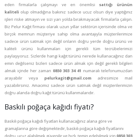
eden firmalarla çalışmayı ve en önemlisi
sattığı ürünün
kaliteli
olup olmadığına bakınız sadece ucuz olsun diye yaptığınız
işleri riske atmayın ve sizi yarı yolda bırakmayacak firmalarla çalışın.
Biz Pelur Kağıt firması olarak uzun yıllar sektörün içerisinde olma ve
birçok memnun müşteriye sahip olma avantajıyla müşterilerimize
sadece ürün satmak için değil onların doğru yerde doğru ürünü ve
kaliteli ürünü kullanmaları için gerekli tüm tecrübelerimizi
paylaşıyoruz. Sizlerde hangi kağıt türünü nerede kullanacağınız dan
emin değilseniz bizleri sadece ürün almak için değil gerekli bilgileri
almak içinde her zaman
0850 303 34 41
numaralı telefonumuzdan
arayabilir veya
pelurkagit@gmail.com
adresimize mail
yazabilirsiniz. Amacımız sadece ürün satmak değil müşterilerimizin
doğru alanda doğru kağıt türünü kullanmalarıdır.
Baskılı poğaça kağıdı fiyatı?
Baskılı poğaça kağıdı fiyatları kullanacağınız alana göre ve
gramajlarına göre değişmektedir, baskılı poğaça kağıdı fiyatlarını
doğru, ucuz alabilmek güvenilir ve hızlı temin edebilmek için
0850 303