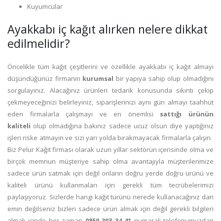
Kuyumcular
Ayakkabı iç kağıt alırken nelere dikkat
edilmelidir?
Öncelikle tüm kağıt çeşitlerini ve özellikle ayakkabı iç kağıt almayı
düşündüğünüz firmanın
kurumsal
bir yapıya sahip olup olmadığını
sorgulayınız. Alacağınız ürünleri tedarik konusunda sıkıntı çekip
çekmeyeceğinizi belirleyiniz, siparişlerinizi aynı gün almayı taahhüt
eden firmalarla çalışmayı ve en önemlisi
sattığı ürünün
kaliteli
olup olmadığına bakınız sadece ucuz olsun diye yaptığınız
işleri riske atmayın ve sizi yarı yolda bırakmayacak firmalarla çalışın.
Biz Pelur Kağıt firması olarak uzun yıllar sektörün içerisinde olma ve
birçok memnun müşteriye sahip olma avantajıyla müşterilerimize
sadece ürün satmak için değil onların doğru yerde doğru ürünü ve
kaliteli ürünü kullanmaları için gerekli tüm tecrübelerimizi
paylaşıyoruz. Sizlerde hangi kağıt türünü nerede kullanacağınız dan
emin değilseniz bizleri sadece ürün almak için değil gerekli bilgileri
almak içinde her zaman
0850 303 34 41
numaralı telefonumuzdan